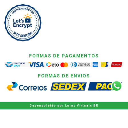
FORMAS DE PAGAMENTOS
FORMAS DE ENVIOS
Desenvolvido por
Lojas Virtuais
BR
keyboard_arrow_up