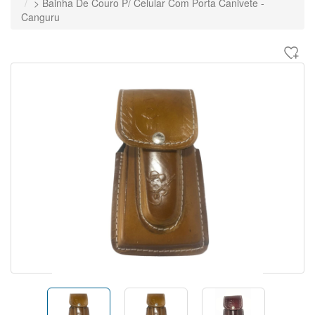
> Bainha De Couro P/ Celular Com Porta Canivete -
Canguru