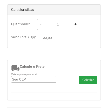
Características
-
Quantidade:
+
Valor Total (R$):
33,00

Calcule o Frete
Valor e prazo para envio
Calcular