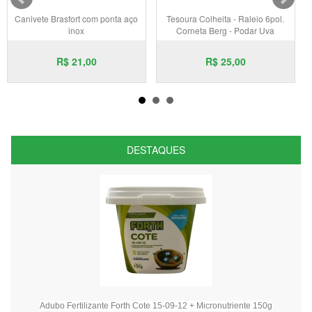
Canivete Brasfort com ponta aço
Tesoura Colheita - Raleio 6pol.
inox
Corneta Berg - Podar Uva
C
R$ 21,00
R$ 25,00
DESTAQUES
Adubo Fertilizante Forth Cote 15-09-12 + Micronutriente 150g